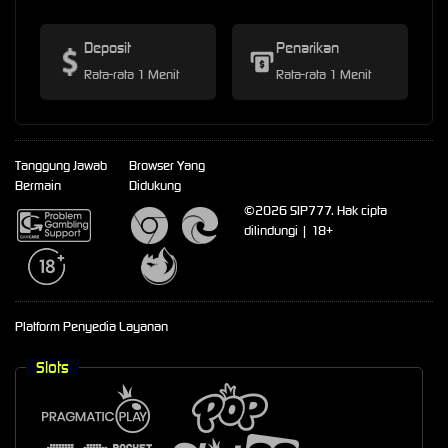
Deposit
Penarikan
Rata-rata 1 Menit
Rata-rata 1 Menit
Tanggung Jawab
Browser Yang
Bermain
Didukung
©2026 SIP777. Hak cipta
dilindungi | 18+
Platform Penyedia Layanan
Slots