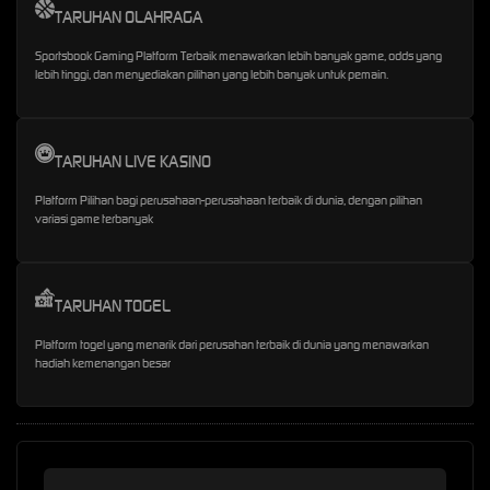
TARUHAN OLAHRAGA
Sportsbook Gaming Platform Terbaik menawarkan lebih banyak game, odds yang
lebih tinggi, dan menyediakan pilihan yang lebih banyak untuk pemain.
TARUHAN LIVE KASINO
Platform Pilihan bagi perusahaan-perusahaan terbaik di dunia, dengan pilihan
variasi game terbanyak
TARUHAN TOGEL
Platform togel yang menarik dari perusahan terbaik di dunia yang menawarkan
hadiah kemenangan besar