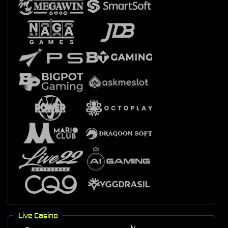
Live Casino