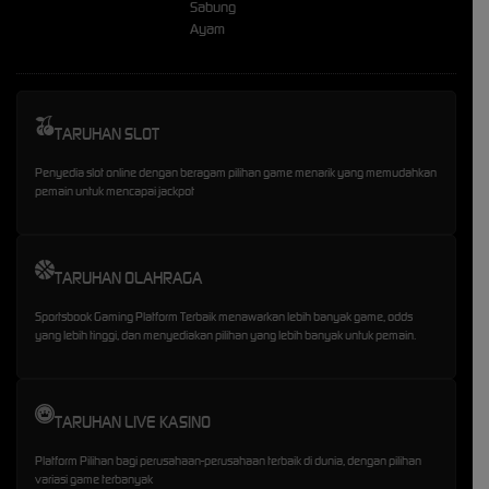
Sabung
Ayam
TARUHAN SLOT
Penyedia slot online dengan beragam pilihan game menarik yang memudahkan
pemain untuk mencapai jackpot
TARUHAN OLAHRAGA
Sportsbook Gaming Platform Terbaik menawarkan lebih banyak game, odds
yang lebih tinggi, dan menyediakan pilihan yang lebih banyak untuk pemain.
TARUHAN LIVE KASINO
Platform Pilihan bagi perusahaan-perusahaan terbaik di dunia, dengan pilihan
variasi game terbanyak