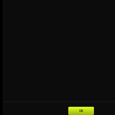
Live Casino
OK