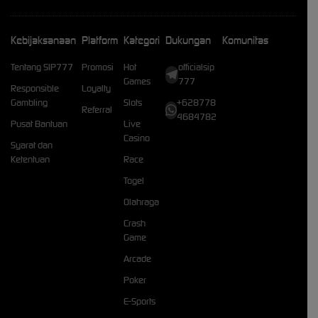
Kebijaksanaan
Platform
Kategori
Dukungan
Komunitas
Tentang SIP777
Promosi
Hot
officialsip
Games
777
Responsible
Loyalty
Gambling
Slots
+628778
Referral
4684782
Pusat Bantuan
Live
Casino
Syarat dan
Ketentuan
Race
Togel
Olahraga
Crash
Game
Arcade
Poker
E-Sports