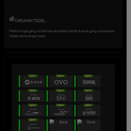
TARUHAN TOGEL
Platform togel yang menarik dari perusahan terbaik di dunia yang menawarkan
hadiah kemenangan besar