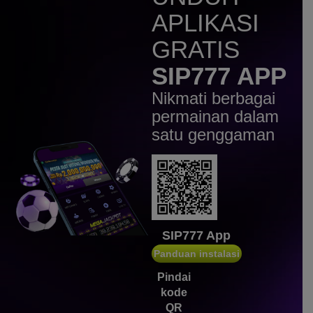
ag****6
APLIKASI
IDR
2,000,000.00
Starlight Princess
GRATIS
stiv****w
SIP777 APP
IDR
1,884,980.00
Gates of Gatot Kaca Super
Nikmati berbagai
Scatter
permainan dalam
o****2
satu genggaman
IDR
1,759,500.00
Gates of Olympus™
stiv****w
IDR
1,758,040.00
Gates of Gatot Kaca Super
Scatter
SIP777 App
robal****5
IDR
1,683,000.00
Panduan instalasi
Gates of Olympus 1000
Pindai
kangse****e
kode
IDR
1,615,550.00
QR
Sweet Bonanza 1000